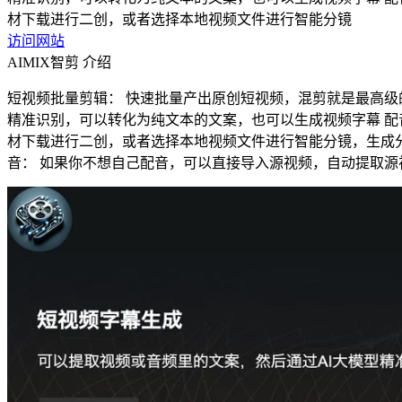
材下载进行二创，或者选择本地视频文件进行智能分镜
访问网站
AIMIX智剪 介绍
短视频批量剪辑： 快速批量产出原创短视频，混剪就是最高级
精准识别，可以转化为纯文本的文案，也可以生成视频字幕 配
材下载进行二创，或者选择本地视频文件进行智能分镜，生成分
音： 如果你不想自己配音，可以直接导入源视频，自动提取源