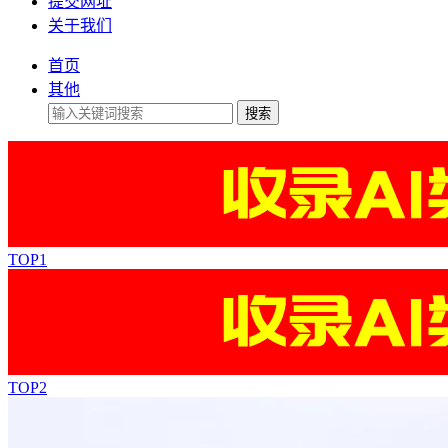
提交网址
关于我们
首页
其他
搜索
TOP1
TOP2