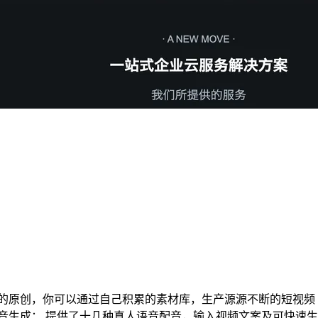
的原创，你可以通过自己积累的素材库，生产源源不断的短视频 
音生成： 提供了十几种真人语音配音，输入视频文案及可快速生